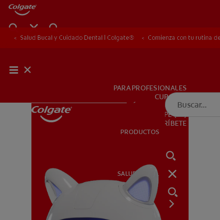
Salud Bucal y Cuidado Dental | Colgate®
Comienza con tu rutina de
PARA PROFESIONALES
CUPONES
DÓNDE COMPRAR
PE (ES)
SUSCRÍBETE
PRODUCTOS
PRODUCTOS
SALUD BUCAL
SALUD BUCAL
MISIÓN