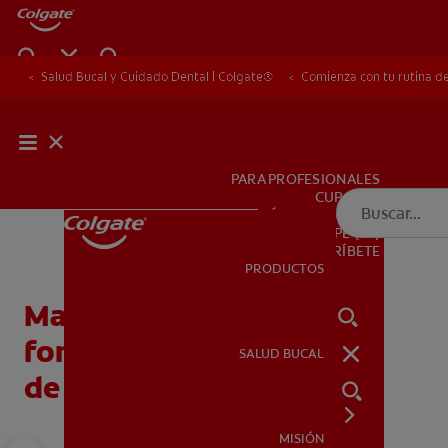
Salud Bucal y Cuidado Dental | Colgate®
Comienza con tu rutina de
PARA PROFESIONALES
CUPONES
DÓNDE COMPRAR
PE (ES)
SUSCRÍBETE
PRODUCTOS
PRODUCTOS
Maneras motivadoras de
fomentar buenos hábitos
SALUD BUCAL
SALUD BUCAL
de cepillado de dientes
MISIÓN