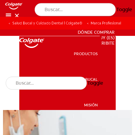
Toggle
Salud Bucal y Cuidado Dental | Colgate®
Marca Profesional
PARA PROFESIONALES
DÓNDE COMPRAR
UY (ES)
SUSCRIBITE
PRODUCTOS
PRODUCTOS
SALUD BUCAL
Toggle
SALUD BUCAL
MISIÓN
CHEQUEO DE SALUD BUCAL
MISIÓN
CORRESPONDENCIA DE PRODUCTOS