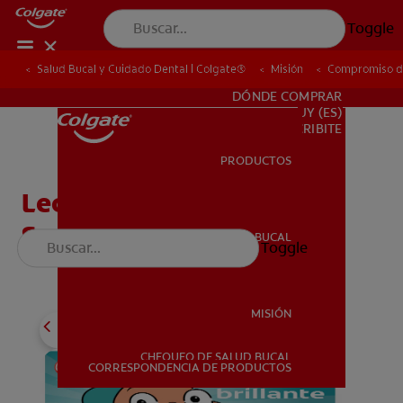
Toggle
Salud Bucal y Cuidado Dental | Colgate®
Salud Bucal y Cuidado Dental | Colgate®
Misión
Misión
Compromiso de
Compromiso de
PARA PROFESIONALES
DÓNDE COMPRAR
UY (ES)
SUSCRIBITE
PRODUCTOS
PRODUCTOS
Lector Emergente Mi
Sonrisa Brillante
SALUD BUCAL
Toggle
SALUD BUCAL
MISIÓN
CHEQUEO DE SALUD BUCAL
MISIÓN
CORRESPONDENCIA DE PRODUCTOS