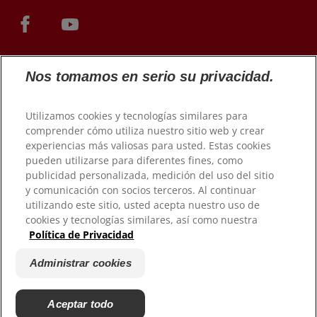
Nos tomamos en serio su privacidad.
Utilizamos cookies y tecnologías similares para
comprender cómo utiliza nuestro sitio web y crear
experiencias más valiosas para usted. Estas cookies
pueden utilizarse para diferentes fines, como
© 2026 Colgate-Palmolive Company. Todos los derechos
publicidad personalizada, medición del uso del sitio
reservados.
y comunicación con socios terceros. Al continuar
utilizando este sitio, usted acepta nuestro uso de
Condiciones de uso
cookies y tecnologías similares, así como nuestra
Política de Privacidad
Política de privacidad
Condiciones de venta
Administrar cookies
Administrar cookies
Gestionar mis derechos de datos
Aceptar todo