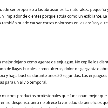
 y puede ser propenso a las abrasiones. La naturaleza pequeña 
n limpiador de dientes porque actúa como un exfoliante. La
o también puede causar cortes dolorosos en las encías y el te
es mejor dejarlo como agente de enjuague. No cepille los dien
ndo de llagas bucales, como úlceras, dolor de garganta o abr
ibia y haga buches durante unos 30 segundos. Los enjuagues 
ias para un alivio temporal.
hay muchos productos profesionales que funcionan mejor que l
 en su despensa, pero no ofrece la variedad de beneficios qu