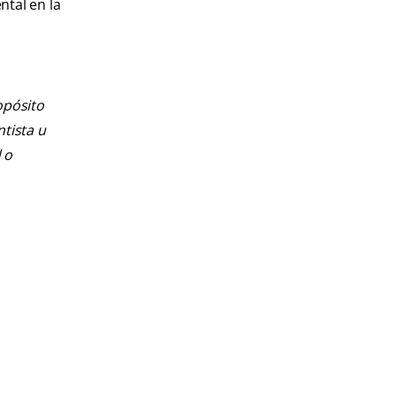
ntal en la
opósito
ntista u
 o