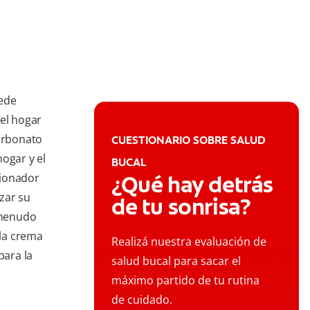
uede
del hogar
carbonato
CUESTIONARIO SOBRE SALUD
ogar y el
BUCAL
cionador
¿Qué hay detrás
zar su
de tu sonrisa?
 menudo
la crema
Realizá nuestra evaluación de
para la
salud bucal para sacar el
máximo partido de tu rutina
de cuidado.