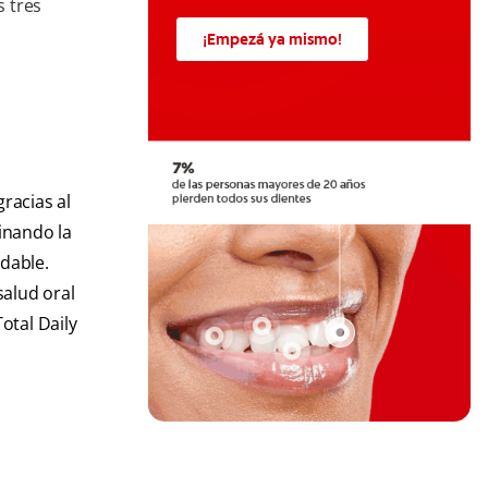
s tres
¡Empezá ya mismo!
racias al
minando la
udable.
salud oral
otal Daily