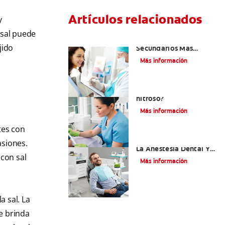
Artículos relacionados
y
 sal puede
¿Cuáles Son Los Efectos
jido
Secundarios Más
Comunes De La
Más información
Novocaína?
¿Qué es el óxido
nitroso?
Más información
tes con
Efectos Colaterales De
asiones.
La Anestesia Dental Y
con sal
Causas De Tratamiento
Más información
a sal. La
e brinda