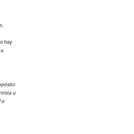
s.
ro hay
ra
opósito
ntista u
 o