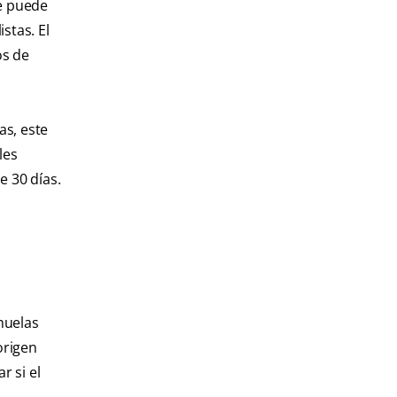
re puede
stas. El
os de
as, este
les
e 30 días.
muelas
origen
r si el