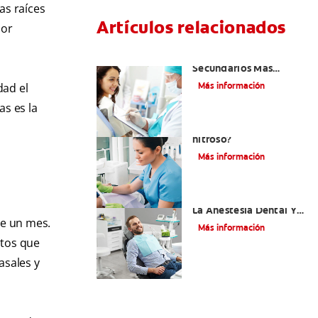
as raíces
Artículos relacionados
lor
¿Cuáles Son Los Efectos
Secundarios Más
Comunes De La
Más información
dad el
Novocaína?
as es la
¿Qué es el óxido
nitroso?
Más información
Efectos Colaterales De
La Anestesia Dental Y
de un mes.
Causas De Tratamiento
Más información
ntos que
asales y