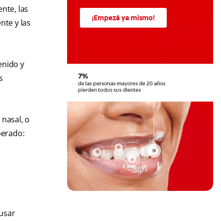
nte, las
¡Empezá ya mismo!
nte y las
enido y
s
nasal, o
perado:
ausar