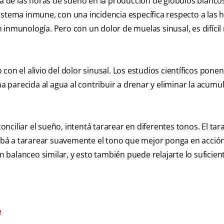
ia de las horas de sueño en la producción de glóbulos blanco
istema inmune, con una incidencia específica respecto a las 
inmunología. Pero con un dolor de muelas sinusal, es difícil 
on el alivio del dolor sinusal. Los estudios científicos pone
ma parecida al agua al contribuir a drenar y eliminar la acumu
ciliar el sueño, intentá tararear en diferentes tonos. El tar
probá a tararear suavemente el tono que mejor ponga en acció
balanceo similar, y esto también puede relajarte lo suficien
e