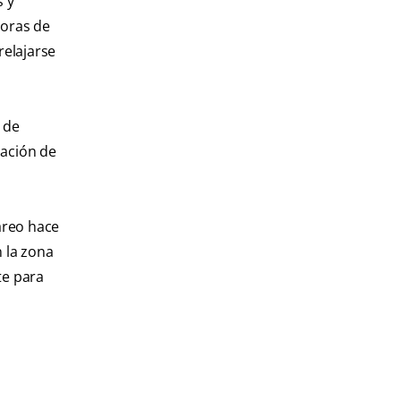
s y
horas de
relajarse
n de
lación de
areo hace
n la zona
te para