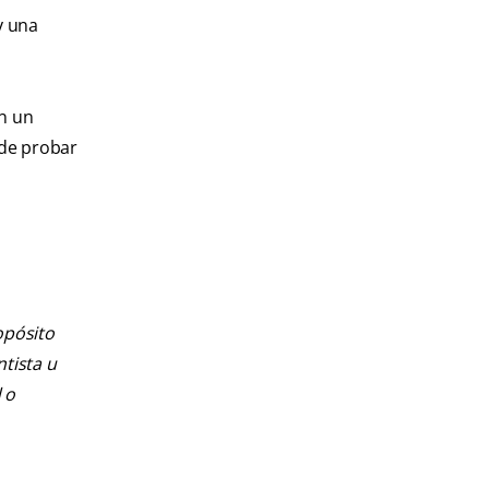
y una
on un
 de probar
opósito
ntista u
 o