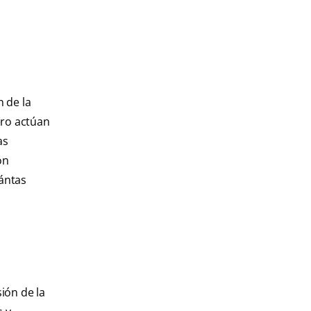
n de la
ero actúan
as
ón
uántas
ión de la