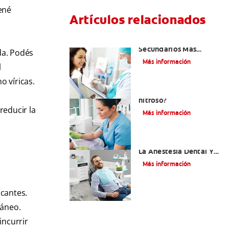
tené
Artículos relacionados
¿Cuáles Son Los Efectos
Secundarios Más
da. Podés
Comunes De La
Más información
l
Novocaína?
 víricas.
¿Qué es el óxido
nitroso?
reducir la
Más información
Efectos Colaterales De
La Anestesia Dental Y
Causas De Tratamiento
Más información
icantes.
táneo.
incurrir