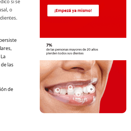
dico si se
sal, o
¡Empezá ya mismo!
 dientes.
persiste
lares,
 La
de las
ción de