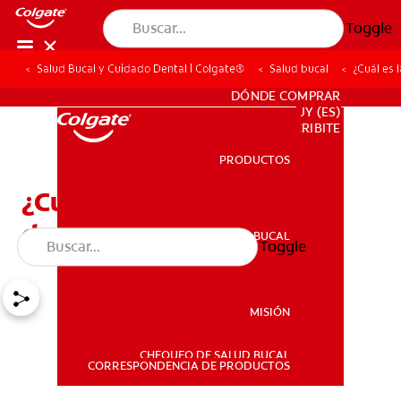
Toggle
Salud Bucal y Cuidado Dental | Colgate®
Salud bucal
¿Cuál es 
PARA PROFESIONALES
DÓNDE COMPRAR
UY (ES)
SUSCRIBITE
PRODUCTOS
PRODUCTOS
¿Cuál es la mejor prótesis
dental para usted?
SALUD BUCAL
Toggle
SALUD BUCAL
MISIÓN
CHEQUEO DE SALUD BUCAL
MISIÓN
CORRESPONDENCIA DE PRODUCTOS