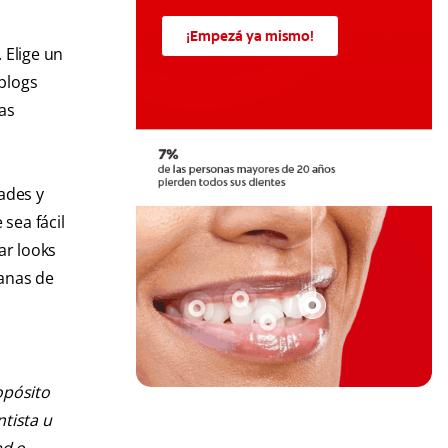
¡Empezá ya mismo!
 Elige un
 blogs
as
ades y
sea fácil
ar looks
ganas de
opósito
ntista u