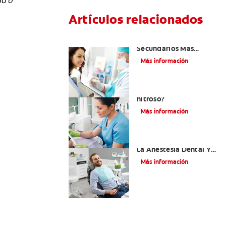
ad o
Artículos relacionados
¿Cuáles Son Los Efectos
Secundarios Más
Comunes De La
Más información
Novocaína?
¿Qué es el óxido
nitroso?
Más información
Efectos Colaterales De
La Anestesia Dental Y
Causas De Tratamiento
Más información