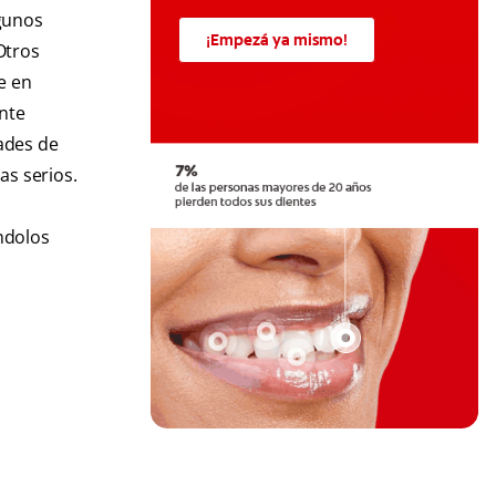
lgunos
¡Empezá ya mismo!
Otros
e en
nte
ades de
as serios.
ndolos