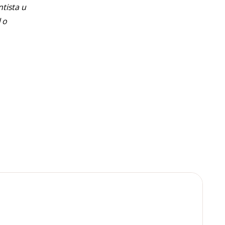
ntista u
 o