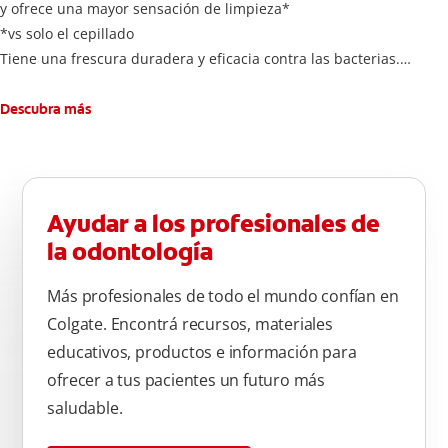
y ofrece una mayor sensación de limpieza*
*vs solo el cepillado
Tiene una frescura duradera y eficacia contra las bacterias.
Elimina hasta 99,9% de bacterias**
**Ayuda a reducir hasta el 99,9% del total de bacterias
Descubra más
anaerobias cultivables. Producto cosmético sin acción
terapéutica.
Ayudar a los profesionales de
la odontología
Más profesionales de todo el mundo confían en
Colgate. Encontrá recursos, materiales
educativos, productos e información para
ofrecer a tus pacientes un futuro más
saludable.