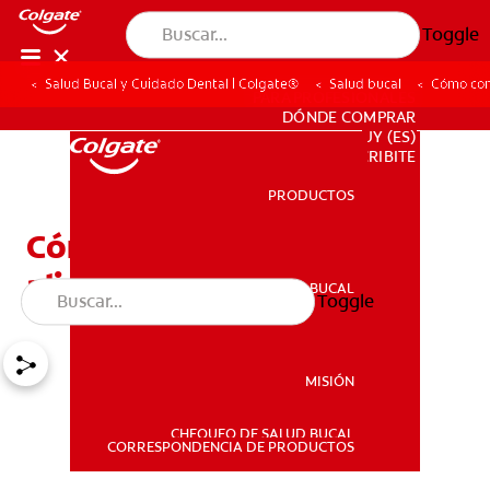
Toggle
Salud Bucal y Cuidado Dental | Colgate®
Salud bucal
Cómo comb
PARA PROFESIONALES
DÓNDE COMPRAR
UY (ES)
SUSCRIBITE
PRODUCTOS
PRODUCTOS
Cómo combatir el mal
aliento
SALUD BUCAL
Toggle
SALUD BUCAL
MISIÓN
CHEQUEO DE SALUD BUCAL
MISIÓN
CORRESPONDENCIA DE PRODUCTOS