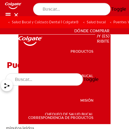
Toggle
Salud Bucal y Cuidado Dental | Colgate®
Salud bucal
Puentes Y
PARA PROFESIONALES
DÓNDE COMPRAR
UY (ES)
SUSCRIBITE
PRODUCTOS
PRODUCTOS
Puentes Y Salud Bucal
SALUD BUCAL
Toggle
SALUD BUCAL
MISIÓN
CHEQUEO DE SALUD BUCAL
MISIÓN
CORRESPONDENCIA DE PRODUCTOS
minutos leídos