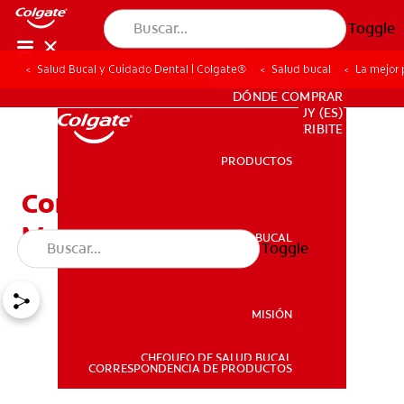
Toggle
Salud Bucal y Cuidado Dental | Colgate®
Salud bucal
La mejor 
PARA PROFESIONALES
DÓNDE COMPRAR
UY (ES)
SUSCRIBITE
PRODUCTOS
PRODUCTOS
Consejos para Elegir la
Mejor Pasta Dental
SALUD BUCAL
Toggle
SALUD BUCAL
MISIÓN
CHEQUEO DE SALUD BUCAL
MISIÓN
CORRESPONDENCIA DE PRODUCTOS