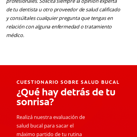
profesionales. Solicita siempre la opinión experta
de tu dentista u otro proveedor de salud calificado
y consúltales cualquier pregunta que tengas en
relación con alguna enfermedad o tratamiento
médico.
CUESTIONARIO SOBRE SALUD BUCAL
¿Qué hay detrás de tu
sonrisa?
Realizá nuestra evaluación de
salud bucal para sacar el
máximo partido de tu rutina