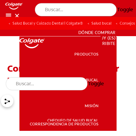
Toggle
Salud Bucal y Cuidado Dental | Colgate®
Salud bucal
Consejos 
PARA PROFESIONALES
DÓNDE COMPRAR
UY (ES)
SUSCRIBITE
PRODUCTOS
PRODUCTOS
Consejos para desinfectar
un cepillo de dientes
SALUD BUCAL
Toggle
SALUD BUCAL
MISIÓN
CHEQUEO DE SALUD BUCAL
MISIÓN
CORRESPONDENCIA DE PRODUCTOS