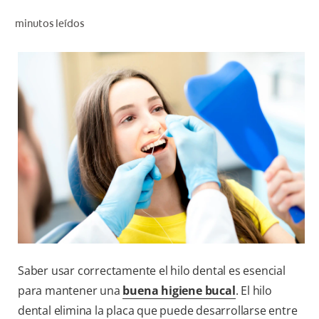
CHEQUEO DE SALUD BUCAL
minutos leídos
CORRESPONDENCIA DE PRODUCTOS
PARA PROFESIONALES
DÓNDE COMPRAR
UY (ES)
SUSCRIBITE
Saber usar correctamente el hilo dental es esencial
para mantener una
buena higiene bucal
. El hilo
dental elimina la placa que puede desarrollarse entre