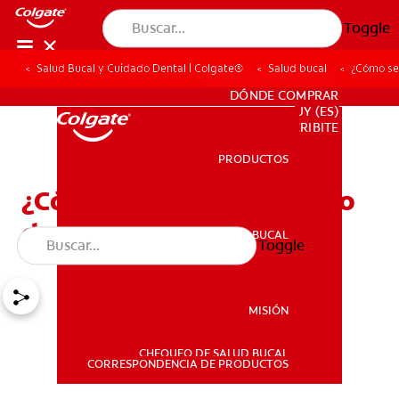
Toggle
Salud Bucal y Cuidado Dental | Colgate®
Salud bucal
¿Cómo se 
PARA PROFESIONALES
DÓNDE COMPRAR
UY (ES)
SUSCRIBITE
PRODUCTOS
PRODUCTOS
¿Cómo se debe usar el hilo
dental?
SALUD BUCAL
Toggle
SALUD BUCAL
MISIÓN
CHEQUEO DE SALUD BUCAL
MISIÓN
CORRESPONDENCIA DE PRODUCTOS