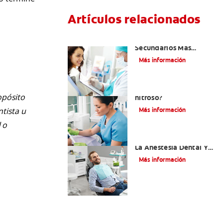
Artículos relacionados
¿Cuáles Son Los Efectos
Secundarios Más
Comunes De La
Más información
Novocaína?
¿Qué es el óxido
opósito
nitroso?
ntista u
Más información
 o
Efectos Colaterales De
La Anestesia Dental Y
Causas De Tratamiento
Más información