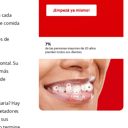
¡Empezá ya mismo!
a cada
 de comida
es de
ontal. Su
o más
 de
iaria? Hay
jetadores
 sus
do termine