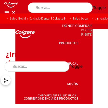
Toggle
Salud Bucal y Cuidado Dental | Colgate®
Salud bucal
¿Irrigado
PARA PROFESIONALES
DÓNDE COMPRAR
UY (ES)
SUSCRIBITE
PRODUCTOS
PRODUCTOS
¿Irrigador bucal o hilo
dental tradicional?
SALUD BUCAL
Toggle
SALUD BUCAL
MISIÓN
CHEQUEO DE SALUD BUCAL
MISIÓN
CORRESPONDENCIA DE PRODUCTOS