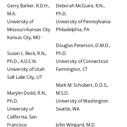
Gerry Barker, R.D.H.,
Deborah McGuire, R.N.,
M.A.
Ph.D.
University of
University of Pennsylvania
Missouri-Kansas City
Philadelphia, PA
Kansas City, MO
Douglas Peterson, D.M.D.,
Susan L. Beck, R.N.,
Ph.D.
Ph.D., A.O.C.N.
University of Connecticut
University of Utah
Farmington, CT
Salt Lake City, UT
Mark M. Schubert, D.D.S.,
Marylin Dodd, R.N.,
M.S.D.
Ph.D.
University of Washington
University of
Seattle, WA
California, San
Francisco
John Wingard, M.D.