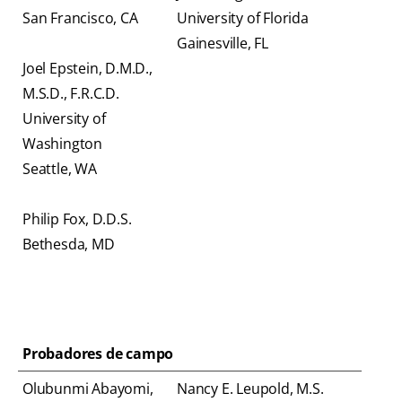
San Francisco, CA
University of Florida
Gainesville, FL
Joel Epstein, D.M.D.,
M.S.D., F.R.C.D.
University of
Washington
Seattle, WA
Philip Fox, D.D.S.
Bethesda, MD
Probadores de campo
Olubunmi Abayomi,
Nancy E. Leupold, M.S.