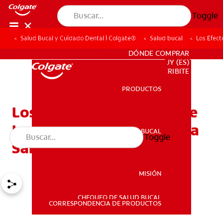
Toggle
Salud Bucal y Cuidado Dental | Colgate®
Salud bucal
Los Efect
PARA PROFESIONALES
DÓNDE COMPRAR
UY (ES)
SUSCRIBITE
PRODUCTOS
PRODUCTOS
Los Efectos Colaterales De
La Quimioterapia Sobre La
SALUD BUCAL
Toggle
SALUD BUCAL
Salud Dental
MISIÓN
CHEQUEO DE SALUD BUCAL
MISIÓN
CORRESPONDENCIA DE PRODUCTOS