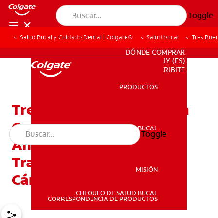
Toggle
Salud Bucal y Cuidado Dental | Colgate®
Salud bucal
Tres Buen
PARA PROFESIONALES
DÓNDE COMPRAR
UY (ES)
SUSCRIBITE
PRODUCTOS
PRODUCTOS
Tres Buenos Motivos Para
Consultar A Su Dentista
SALUD BUCAL
Toggle
SALUD BUCAL
Antes De Realizar Un
Tratamiento Contra El
MISIÓN
Cáncer
CHEQUEO DE SALUD BUCAL
MISIÓN
CORRESPONDENCIA DE PRODUCTOS