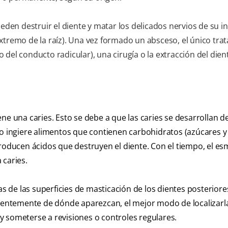
eden destruir el diente y matar los delicados nervios de su int
xtremo de la raíz). Una vez formado un absceso, el único tra
del conducto radicular), una cirugía o la extracción del dien
ne una caries. Esto se debe a que las caries se desarrollan d
do ingiere alimentos que contienen carbohidratos (azúcares y
roducen ácidos que destruyen el diente. Con el tiempo, el es
 caries.
as de las superficies de masticación de los dientes posteriore
dientemente de dónde aparezcan, el mejor modo de localizarl
a y someterse a revisiones o controles regulares.