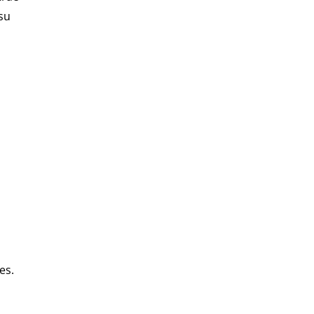
 su
es.