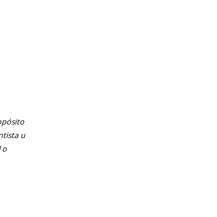
opósito
ntista u
 o