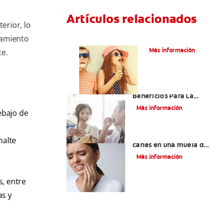
Artículos relacionados
erior, lo
tamiento
Caries dentales
Más información
te.
Saliva Y Chicle - Sus
Beneficios Para La
Salud Bucal
Más información
ebajo de
¿Qué hacer con una
malte
caries en una muela del
juicio?
Más información
s, entre
as y