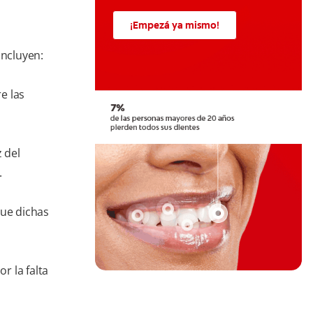
¡Empezá ya mismo!
incluyen:
e las
 del
.
que dichas
r la falta