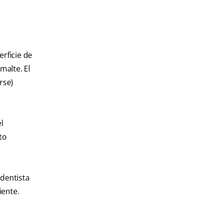
erficie de
malte. El
rse)
l
to
 dentista
iente.