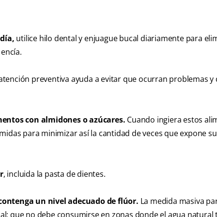
 día,
utilice hilo dental y enjuague bucal diariamente para eli
 encía.
atención preventiva ayuda a evitar que ocurran problemas y 
imentos con almidones o azúcares.
Cuando ingiera estos ali
omidas para minimizar así la cantidad de veces que expone su
r
, incluida la pasta de dientes.
 contenga un nivel adecuado de flúor.
La medida masiva pa
a sal; que no debe consumirse en zonas donde el agua natural 