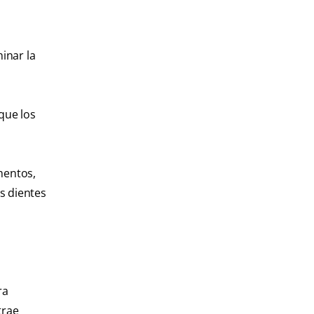
minar la
que los
mentos,
s dientes
ra
trae