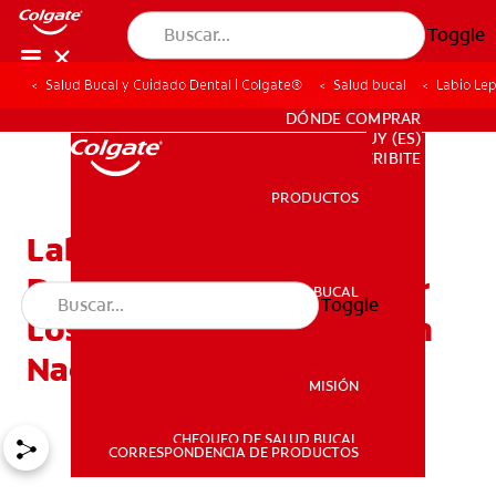
Toggle
Salud Bucal y Cuidado Dental | Colgate®
Salud bucal
Labio Le
PARA PROFESIONALES
DÓNDE COMPRAR
UY (ES)
SUSCRIBITE
PRODUCTOS
PRODUCTOS
Labio Leporino: ¿Qué
Drogas Pueden Aumentar
SALUD BUCAL
Toggle
SALUD BUCAL
Los Riesgos En Los Recién
Nacidos?
MISIÓN
CHEQUEO DE SALUD BUCAL
MISIÓN
CORRESPONDENCIA DE PRODUCTOS