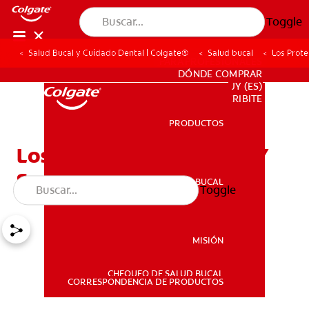
Toggle
Salud Bucal y Cuidado Dental | Colgate®
Salud bucal
Los Prot
PARA PROFESIONALES
DÓNDE COMPRAR
UY (ES)
SUSCRIBITE
PRODUCTOS
PRODUCTOS
Los Protectores Bucales Y
Su Mantenimiento
SALUD BUCAL
Toggle
SALUD BUCAL
MISIÓN
CHEQUEO DE SALUD BUCAL
MISIÓN
CORRESPONDENCIA DE PRODUCTOS