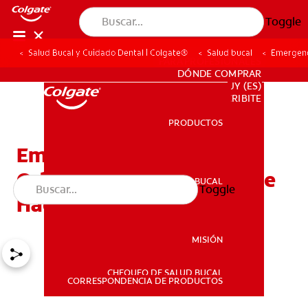
Toggle
Salud Bucal y Cuidado Dental | Colgate®
Salud bucal
Emergenc
PARA PROFESIONALES
DÓNDE COMPRAR
UY (ES)
SUSCRIBITE
PRODUCTOS
PRODUCTOS
Emergencias
Odontológicas. ¿Que Debe
SALUD BUCAL
Toggle
SALUD BUCAL
Hacer En Estos Casos?
MISIÓN
CHEQUEO DE SALUD BUCAL
MISIÓN
CORRESPONDENCIA DE PRODUCTOS