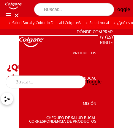
Toggle
Salud Bucal y Cuidado Dental | Colgate®
Salud bucal
¿Qué es u
PARA PROFESIONALES
DÓNDE COMPRAR
UY (ES)
SUSCRIBITE
PRODUCTOS
PRODUCTOS
¿Qué es una impresión de
alginato?
SALUD BUCAL
Toggle
SALUD BUCAL
MISIÓN
CHEQUEO DE SALUD BUCAL
MISIÓN
CORRESPONDENCIA DE PRODUCTOS