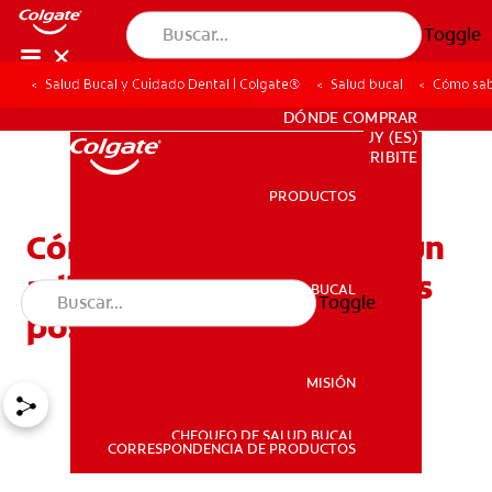
Toggle
Salud Bucal y Cuidado Dental | Colgate®
Salud bucal
Cómo sab
PARA PROFESIONALES
DÓNDE COMPRAR
UY (ES)
SUSCRIBITE
PRODUCTOS
PRODUCTOS
Cómo saber si necesitás un
adhesivo para dentaduras
SALUD BUCAL
Toggle
SALUD BUCAL
postizas
MISIÓN
CHEQUEO DE SALUD BUCAL
MISIÓN
CORRESPONDENCIA DE PRODUCTOS