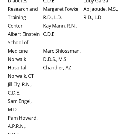
Diabetes
C.D.E.
Luby Garza-
Research and
Margaret Fowke,
Abijaoude, M.S.,
Training
R.D., L.D.
R.D., L.D.
Center
Kay Mann, R.N.,
Albert Einstein
C.D.E.
School of
Medicine
Marc Shlossman,
Norwalk
D.D.S., M.S.
Hospital
Chandler, AZ
Norwalk, CT
Jill Ely, R.N.,
C.D.E.
Sam Engel,
M.D.
Pam Howard,
A.P.R.N.,