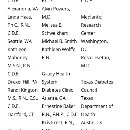
C.D.E.
Ph.D.
C.D.E.
Alexandria, VA
Alvin Powers,
Linda Haas,
M.D.
Medlantic
Ph.C., R.N.,
Melissa E.
Research
C.D.E.
Schweikhart
Center
Seattle, WA
Michael B. Smith
Washington,
Kathleen
Kathleen Wolffe,
DC
Mahoney,
R.N.
Resa Levetan,
M.S.N., R.N.,
M.D.
C.D.E.
Grady Health
Drexel Hill, PA
System
Texas Diabetes
Randi Kington,
Diabetes Clinic
Council
M.S., R.N., C.S.,
Atlanta, GA
Texas
C.D.E.
Ernestine Baker,
Department of
Hartford, CT
R.N., F.N.P., C.D.E.
Health
Kris Ernst, R.N.,
Austin, TX