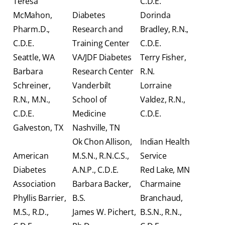
Teresa
C.D.E.
McMahon,
Diabetes
Dorinda
Pharm.D.,
Research and
Bradley, R.N.,
C.D.E.
Training Center
C.D.E.
Seattle, WA
VA/JDF Diabetes
Terry Fisher,
Barbara
Research Center
R.N.
Schreiner,
Vanderbilt
Lorraine
R.N., M.N.,
School of
Valdez, R.N.,
C.D.E.
Medicine
C.D.E.
Galveston, TX
Nashville, TN
Ok Chon Allison,
Indian Health
American
M.S.N., R.N.C.S.,
Service
Diabetes
A.N.P., C.D.E.
Red Lake, MN
Association
Barbara Backer,
Charmaine
Phyllis Barrier,
B.S.
Branchaud,
M.S., R.D.,
James W. Pichert,
B.S.N., R.N.,