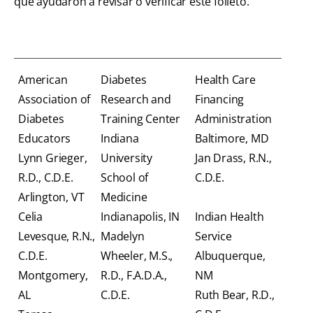
que ayudaron a revisar o verificar este folleto.
American
Diabetes
Health Care
Association of
Research and
Financing
Diabetes
Training Center
Administration
Educators
Indiana
Baltimore, MD
Lynn Grieger,
University
Jan Drass, R.N.,
R.D., C.D.E.
School of
C.D.E.
Arlington, VT
Medicine
Celia
Indianapolis, IN
Indian Health
Levesque, R.N.,
Madelyn
Service
C.D.E.
Wheeler, M.S.,
Albuquerque,
Montgomery,
R.D., F.A.D.A.,
NM
AL
C.D.E.
Ruth Bear, R.D.,