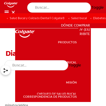
Toggle
Salud Bucal y Cuidado Dental | Colgate®
Salud bucal
Diabetes
PARA PROFESIONALES
DÓNDE COMPRAR
UY (ES)
SUSCRIBITE
PRODUCTOS
PRODUCTOS
Diabetes: Consejos
SALUD BUCAL
Toggle
SALUD BUCAL
MISIÓN
CHEQUEO DE SALUD BUCAL
MISIÓN
CORRESPONDENCIA DE PRODUCTOS
minutos leídos