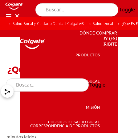
Toggle
Salud Bucal y Cuidado Dental | Colgate®
Salud bucal
¿Qué Es E
PARA PROFESIONALES
DÓNDE COMPRAR
UY (ES)
SUSCRIBITE
PRODUCTOS
PRODUCTOS
¿Qué Es El Flúor?
SALUD BUCAL
Toggle
SALUD BUCAL
MISIÓN
CHEQUEO DE SALUD BUCAL
MISIÓN
CORRESPONDENCIA DE PRODUCTOS
minutos leídos