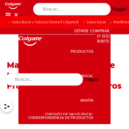
Toggle
Salud Bucal y Cuidado Dental | Colgate®
Salud bucal
Manifest
PARA PROFESIONALES
DÓNDE COMPRAR
UY (ES)
SUSCRIBITE
PRODUCTOS
PRODUCTOS
Manifestaciones Orales De
La Enfermedad Celíaca:
SALUD BUCAL
Toggle
SALUD BUCAL
Problemas Dentales Y Otros
MISIÓN
CHEQUEO DE SALUD BUCAL
MISIÓN
CORRESPONDENCIA DE PRODUCTOS