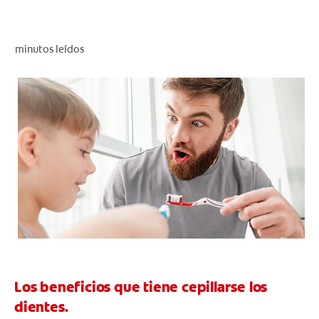
CHEQUEO DE SALUD BUCAL
CORRESPONDENCIA DE PRODUCTOS
minutos leídos
PARA PROFESIONALES
DÓNDE COMPRAR
UY (ES)
SUSCRIBITE
Los beneficios que tiene cepillarse los
dientes.