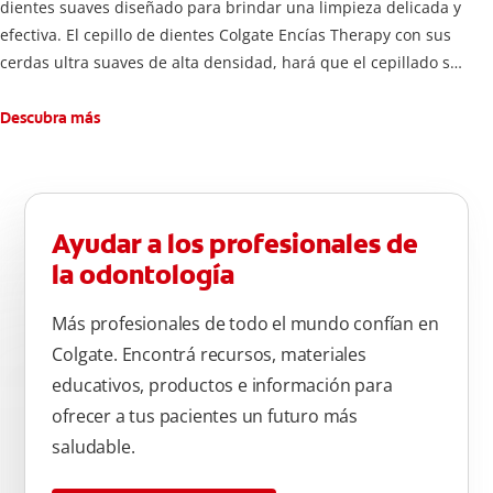
dientes suaves diseñado para brindar una limpieza delicada y
efectiva. El cepillo de dientes Colgate Encías Therapy con sus
cerdas ultra suaves de alta densidad, hará que el cepillado se
sienta como un masaje de encía espumoso. Las cerdas son
cónicas y cuentan con una punta fina para una limpieza
Descubra más
superior en la línea de la encía. La cabeza del cepillo es
compacta para un mayor alcance dentro de la boca, en
aquellos espacios difíciles de alcanzar, haciendo de este
cepillo de dientes suaves una excelente opción para el
Ayudar a los profesionales de
cuidado diario.
la odontología
Más profesionales de todo el mundo confían en
Colgate. Encontrá recursos, materiales
educativos, productos e información para
ofrecer a tus pacientes un futuro más
saludable.