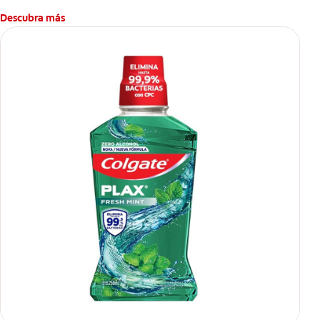
un cepillo normal.
Descubra más