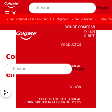
Toggle
Salud Bucal y Cuidado Dental | Colgate®
Salud bucal
Como tra
PARA PROFESIONALES
DÓNDE COMPRAR
UY (ES)
SUSCRIBITE
PRODUCTOS
PRODUCTOS
Como transformar el
cepillado en un momento
SALUD BUCAL
Toggle
SALUD BUCAL
en familia
MISIÓN
CHEQUEO DE SALUD BUCAL
MISIÓN
CORRESPONDENCIA DE PRODUCTOS