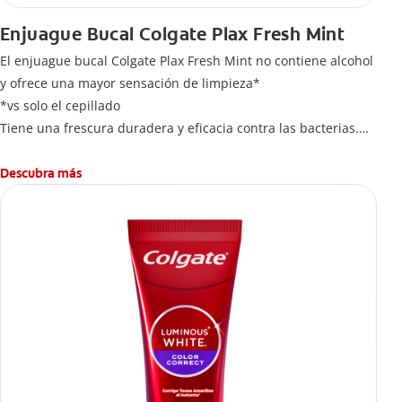
Enjuague Bucal Colgate Plax Fresh Mint
El enjuague bucal Colgate Plax Fresh Mint no contiene alcohol
y ofrece una mayor sensación de limpieza*
*vs solo el cepillado
Tiene una frescura duradera y eficacia contra las bacterias.
Elimina hasta 99,9% de bacterias**
**Ayuda a reducir hasta el 99,9% del total de bacterias
Descubra más
anaerobias cultivables. Producto cosmético sin acción
terapéutica.