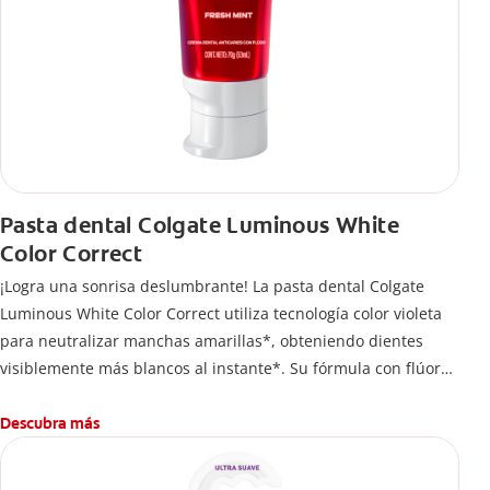
Pasta dental Colgate Luminous White
Color Correct
¡Logra una sonrisa deslumbrante! La pasta dental Colgate
Luminous White Color Correct utiliza tecnología color violeta
para neutralizar manchas amarillas*, obteniendo dientes
visiblemente más blancos al instante*. Su fórmula con flúor
protege el esmalte mientras te permite lucir una sonrisa
radiante en todo momento.
Descubra más
*El efecto es temporal.