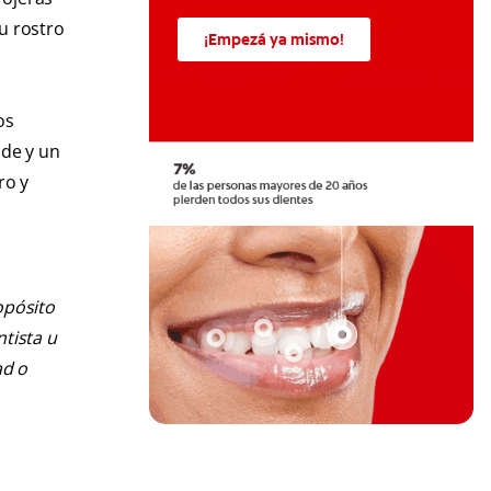
u rostro
¡Empezá ya mismo!
os
ude y un
ro y
opósito
ntista u
ad o