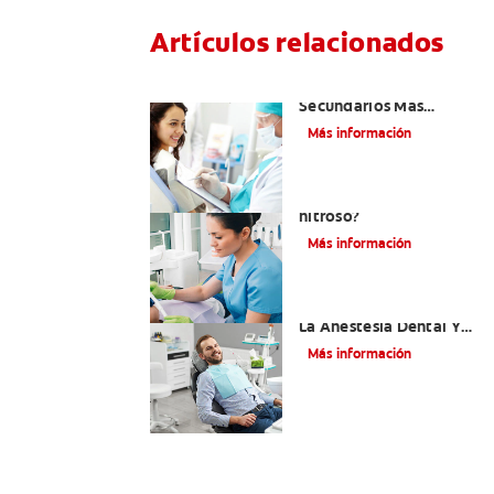
Artículos relacionados
¿Cuáles Son Los Efectos
Secundarios Más
Comunes De La
Más información
Novocaína?
¿Qué es el óxido
nitroso?
Más información
Efectos Colaterales De
La Anestesia Dental Y
Causas De Tratamiento
Más información