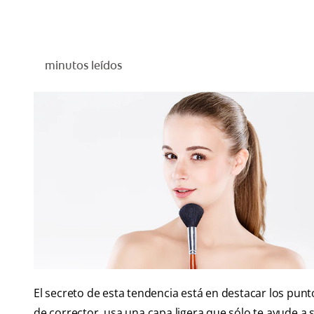
minutos leídos
El secreto de esta tendencia está en destacar los punt
de corrector, usa una capa ligera que sólo te ayude a s