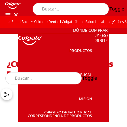
Toggle
Salud Bucal y Cuidado Dental | Colgate®
Salud bucal
¿Cuáles S
PARA PROFESIONALES
DÓNDE COMPRAR
UY (ES)
SUSCRIBITE
PRODUCTOS
PRODUCTOS
¿Cuáles Son Las Diferentes
Partes Del Diente?
SALUD BUCAL
Toggle
SALUD BUCAL
MISIÓN
CHEQUEO DE SALUD BUCAL
MISIÓN
CORRESPONDENCIA DE PRODUCTOS