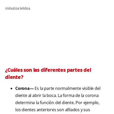
CHEQUEO DE SALUD BUCAL
minutos leídos
CORRESPONDENCIA DE PRODUCTOS
PARA PROFESIONALES
DÓNDE COMPRAR
UY (ES)
¿Cuáles son las diferentes partes del
SUSCRIBITE
diente?
Corona—
Es la parte normalmente visible del
diente al abrir la boca. La forma de la corona
determina la función del diente. Por ejemplo,
los dientes anteriores son afilados y sus