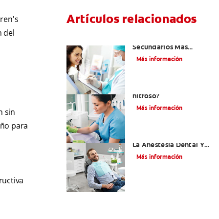
Artículos relacionados
ren's
n del
¿Cuáles Son Los Efectos
Secundarios Más
Comunes De La
Más información
Novocaína?
¿Qué es el óxido
nitroso?
Más información
n sin
iño para
Efectos Colaterales De
La Anestesia Dental Y
Causas De Tratamiento
Más información
ructiva
s