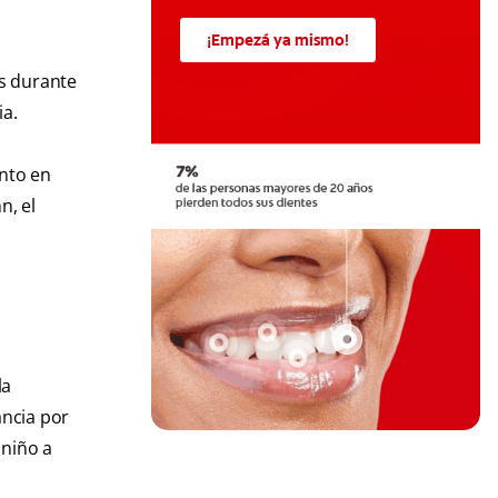
¡Empezá ya mismo!
as durante
ia.
nto en
n, el
la
ancia por
 niño a