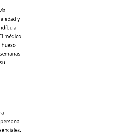
vía
la edad y
andíbula
 El médico
l hueso
s semanas
 su
ra
a persona
senciales.