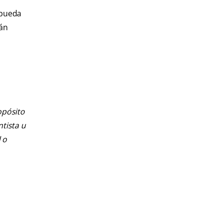
 pueda
rán
opósito
ntista u
 o