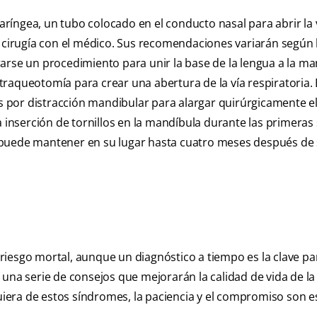
íngea, un tubo colocado en el conducto nasal para abrir la 
e cirugía con el médico. Sus recomendaciones variarán según 
arse un procedimiento para unir la base de la lengua a la m
raqueotomía para crear una abertura de la vía respiratoria.
 por distracción mandibular para alargar quirúrgicamente e
la inserción de tornillos en la mandíbula durante las primera
 se puede mantener en su lugar hasta cuatro meses después de
riesgo mortal, aunque un diagnóstico a tiempo es la clave pa
 una serie de consejos que mejorarán la calidad de vida de l
quiera de estos síndromes, la paciencia y el compromiso son e