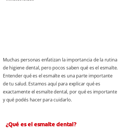
CHEQUEO DE SALUD BUCAL
CORRESPONDENCIA DE PRODUCTOS
PARA PROFESIONALES
DÓNDE COMPRAR
Muchas personas enfatizan la importancia de la rutina
UY (ES)
de higiene dental, pero pocos saben qué es el esmalte.
Entender qué es el esmalte es una parte importante
SUSCRIBITE
de tu salud. Estamos aquí para explicar qué es
exactamente el esmalte dental, por qué es importante
y qué podés hacer para cuidarlo.
¿Qué es el esmalte dental?