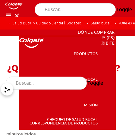
Toggle
Salud Bucal y Cuidado Dental | Colgate®
Salud bucal
¿Qué es e
PARA PROFESIONALES
DÓNDE COMPRAR
UY (ES)
SUSCRIBITE
PRODUCTOS
PRODUCTOS
¿Qué es el esmalte dental?
SALUD BUCAL
Toggle
SALUD BUCAL
MISIÓN
CHEQUEO DE SALUD BUCAL
MISIÓN
CORRESPONDENCIA DE PRODUCTOS
minutos leídos