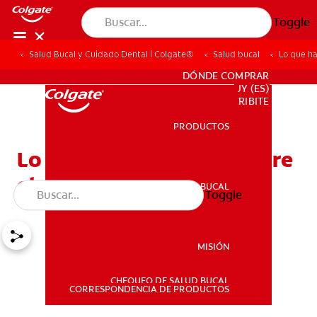
Toggle
Salud Bucal y Cuidado Dental | Colgate®
Salud bucal
Lo que ha
PARA PROFESIONALES
DÓNDE COMPRAR
UY (ES)
SUSCRIBITE
PRODUCTOS
PRODUCTOS
Lo que hay que saber sobre
el músculo milohioideo
SALUD BUCAL
Toggle
SALUD BUCAL
MISIÓN
CHEQUEO DE SALUD BUCAL
MISIÓN
CORRESPONDENCIA DE PRODUCTOS