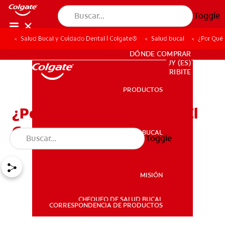
Toggle
Salud Bucal y Cuidado Dental | Colgate®
Salud bucal
¿Por Qué
PARA PROFESIONALES
DÓNDE COMPRAR
UY (ES)
SUSCRIBITE
PRODUCTOS
PRODUCTOS
¿Por Qué Es Importante El
Conducto De Wharton?
SALUD BUCAL
Toggle
SALUD BUCAL
MISIÓN
CHEQUEO DE SALUD BUCAL
MISIÓN
CORRESPONDENCIA DE PRODUCTOS