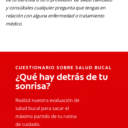
y consúltales cualquier pregunta que tengas en
relación con alguna enfermedad o tratamiento
médico.
CUESTIONARIO SOBRE SALUD BUCAL
¿Qué hay detrás de tu
sonrisa?
Realizá nuestra evaluación de
salud bucal para sacar el
máximo partido de tu rutina
de cuidado.