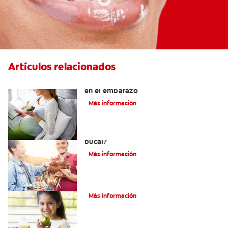
Artículos relacionados
Alimentos para proteger los dientes
en el embarazo
Más información
¿Tomar vitamina K2 beneficia la salud
bucal?
Más información
Alimentación Y Salud Bucal
Más información