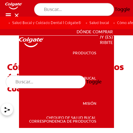
Toggle
Salud Bucal y Cuidado Dental | Colgate®
Salud bucal
Cómo afec
PARA PROFESIONALES
DÓNDE COMPRAR
UY (ES)
SUSCRIBITE
PRODUCTOS
PRODUCTOS
Cómo afectan los alimentos
ácidos a los dientes, y
SALUD BUCAL
Toggle
SALUD BUCAL
cuáles evitar
MISIÓN
CHEQUEO DE SALUD BUCAL
MISIÓN
CORRESPONDENCIA DE PRODUCTOS