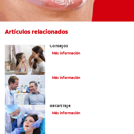
Artículos relacionados
Combatiendo la Placa Bacteriana:
Consejos
Más información
Sarro negro en los dientes
Más información
Por qué su dentista recomienda un
detartraje
Más información