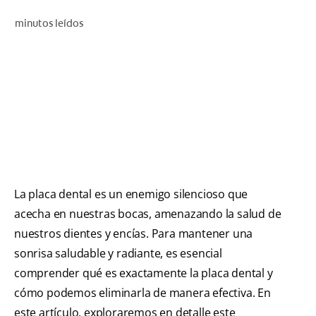
CHEQUEO DE SALUD BUCAL
minutos leídos
CORRESPONDENCIA DE PRODUCTOS
PARA PROFESIONALES
DÓNDE COMPRAR
UY (ES)
SUSCRIBITE
La placa dental es un enemigo silencioso que
acecha en nuestras bocas, amenazando la salud de
nuestros dientes y encías. Para mantener una
sonrisa saludable y radiante, es esencial
comprender qué es exactamente la placa dental y
cómo podemos eliminarla de manera efectiva. En
este artículo, exploraremos en detalle este