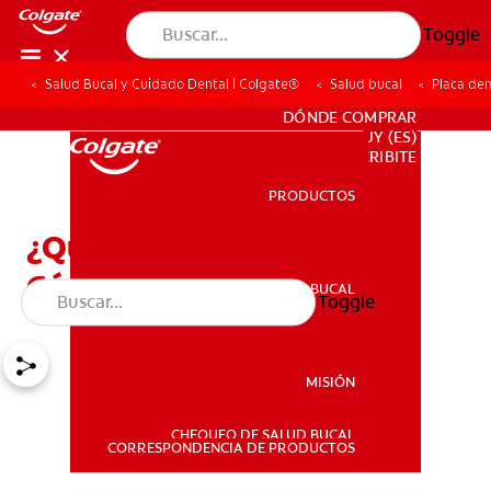
Toggle
Salud Bucal y Cuidado Dental | Colgate®
Salud bucal
Placa den
PARA PROFESIONALES
DÓNDE COMPRAR
UY (ES)
SUSCRIBITE
PRODUCTOS
PRODUCTOS
¿Qué es la Placa Dental y
Cómo Eliminarla?
SALUD BUCAL
Toggle
SALUD BUCAL
MISIÓN
CHEQUEO DE SALUD BUCAL
MISIÓN
CORRESPONDENCIA DE PRODUCTOS