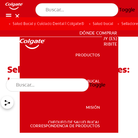
Toggle
Salud Bucal y Cuidado Dental | Colgate®
Salud bucal
Selladore
PARA PROFESIONALES
DÓNDE COMPRAR
UY (ES)
SUSCRIBITE
PRODUCTOS
PRODUCTOS
Selladores Para Los Dientes:
Lo Que Necesita Saber
SALUD BUCAL
Toggle
SALUD BUCAL
MISIÓN
CHEQUEO DE SALUD BUCAL
MISIÓN
CORRESPONDENCIA DE PRODUCTOS