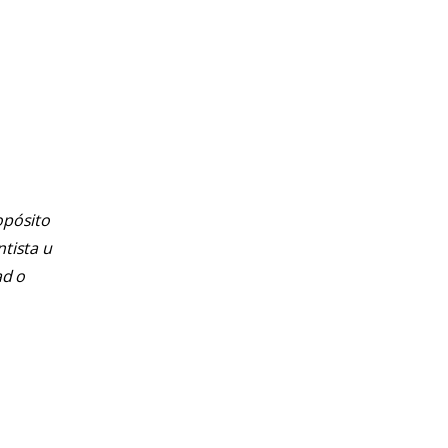
opósito
ntista u
ad o