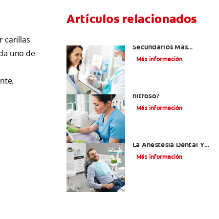
Artículos relacionados
¿Cuáles Son Los Efectos
 carillas
Secundarios Más
ada uno de
Comunes De La
Más información
Novocaína?
ente.
¿Qué es el óxido
nitroso?
Más información
Efectos Colaterales De
La Anestesia Dental Y
Causas De Tratamiento
Más información