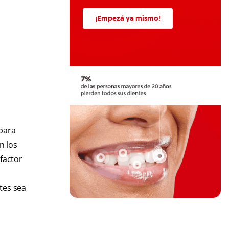
¡Empezá ya mismo!
 para
n los
 factor
tes sea