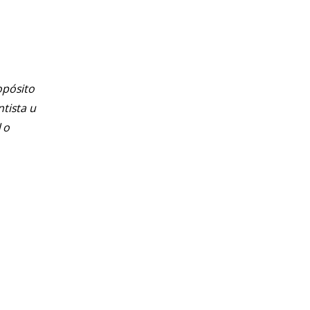
opósito
ntista u
 o