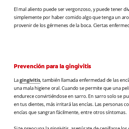
El mal aliento puede ser vergonzoso, y puede tener di
simplemente por haber comido algo que tenga un aroma 
provenir de los gérmenes de la boca. Ciertas enfermed
Prevención para la gingivitis
La
gingivitis
, también llamada enfermedad de las encí
una mala higiene oral. Cuando se permite que una pelí
endurece convirtiéndose en sarro. En sarro solo se pue
en tus dientes, más irritará las encías. Las personas c
encías que sangran fácilmente, entre otros síntomas.
Si te preocupa la gingivitis, asegúrate de cepillarse los 