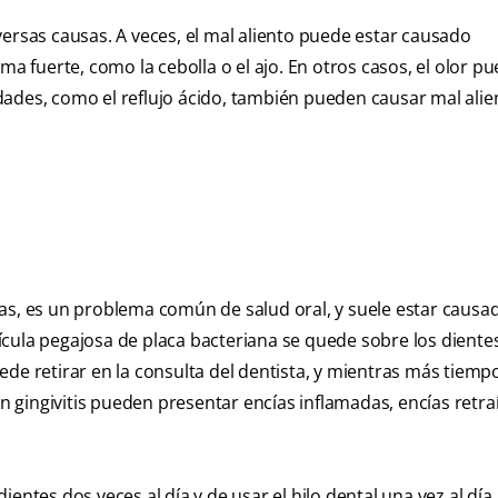
versas causas. A veces, el mal aliento puede estar causado
fuerte, como la cebolla o el ajo. En otros casos, el olor p
ades, como el reflujo ácido, también pueden causar mal alie
as, es un problema común de salud oral, y suele estar causa
cula pegajosa de placa bacteriana se quede sobre los dientes
de retirar en la consulta del dentista, y mientras más tiempo
on gingivitis pueden presentar encías inflamadas, encías retra
dientes dos veces al día y de usar el hilo dental una vez al día