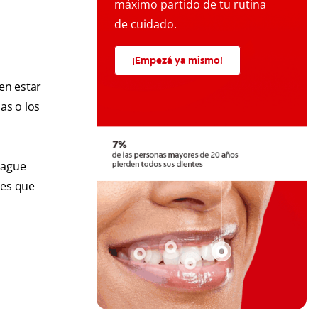
máximo partido de tu rutina
de cuidado.
¡Empezá ya mismo!
en estar
as o los
uague
tes que