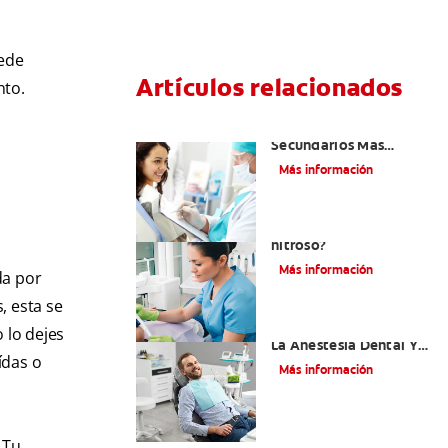
uede
Artículos relacionados
nto.
¿Cuáles Son Los Efectos
Secundarios Más
Comunes De La
Más información
Novocaína?
¿Qué es el óxido
nitroso?
Más información
da por
, esta se
Efectos Colaterales De
 lo dejes
La Anestesia Dental Y
ídas o
Causas De Tratamiento
Más información
. Tu