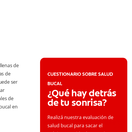
llenas de
as de
CUESTIONARIO SOBRE SALUD
puede ser
BUCAL
tar
¿Qué hay detrás
ales de
de tu sonrisa?
bucal en
Realizá nuestra evaluación de
salud bucal para sacar el