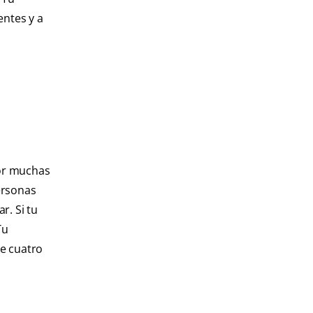
entes y a
por muchas
ersonas
r. Si tu
Tu
te cuatro