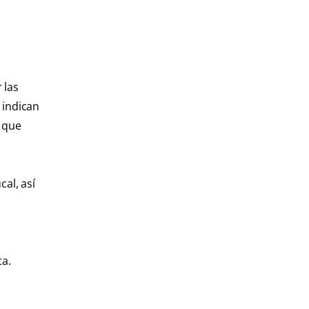
 las
 indican
r que
al, así
ta.