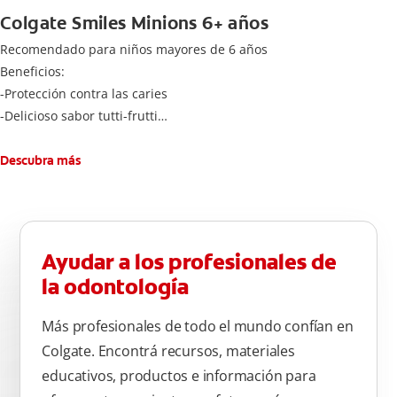
Colgate Smiles Minions 6+ años
Recomendado para niños mayores de 6 años
Beneficios:
-Protección contra las caries
-Delicioso sabor tutti-frutti
-Cantidad adecuada de flúoruro para los niños
Cepíllese adecuadamente los dientes después de cada
Descubra más
comida, tres veces al día por dos minutos. Enjuagar
completamente después de cada cepillado
Ayudar a los profesionales de
la odontología
Más profesionales de todo el mundo confían en
Colgate. Encontrá recursos, materiales
educativos, productos e información para