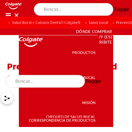
Toggle
Salud Bucal y Cuidado Dental | Colgate®
Salud bucal
Prevenció
PARA PROFESIONALES
DÓNDE COMPRAR
UY (ES)
SUSCRIBITE
PRODUCTOS
PRODUCTOS
Prevención de la obesidad
en niños y adolescentes
SALUD BUCAL
Toggle
SALUD BUCAL
MISIÓN
CHEQUEO DE SALUD BUCAL
MISIÓN
CORRESPONDENCIA DE PRODUCTOS