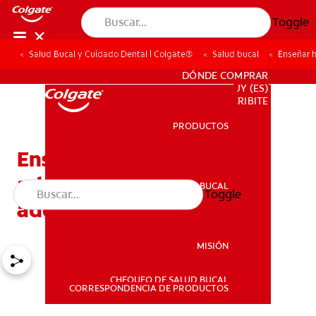
Toggle
Salud Bucal y Cuidado Dental | Colgate®
Salud bucal
Enseñar h
PARA PROFESIONALES
DÓNDE COMPRAR
UY (ES)
SUSCRIBITE
PRODUCTOS
PRODUCTOS
Enseñar higiene bucal
adecuada a los
SALUD BUCAL
Toggle
SALUD BUCAL
adolescentes
MISIÓN
CHEQUEO DE SALUD BUCAL
MISIÓN
CORRESPONDENCIA DE PRODUCTOS