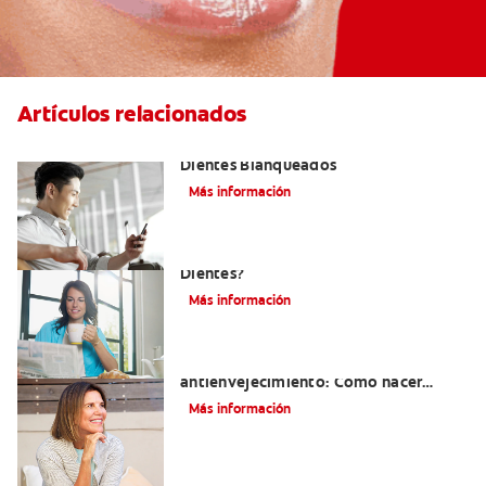
Artículos relacionados
Logra una Sonrisa Radiante con
Dientes Blanqueados
Más información
¿Por Qué Debo Blanquearme Los
Dientes?
Más información
Blanqueamiento dental y
antienvejecimiento: Cómo hacer
retroceder el reloj de tu sonrisa
Más información