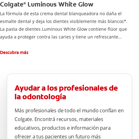
Colgate
Luminous White Glow
®
La fórmula de esta crema dental blanqueadora no daña el
esmalte dental y deja los dientes visiblemente más blancos*.
La pasta de dientes Luminous White Glow contiene flúor que
ayuda a proteger contra las caries y tiene un refrescante
sabor a menta.
Para una buena higiene bucal, cepíllese los dientes dos veces
Descubra más
al día durante dos minutos.
*Después de 4 semanas, con el uso diario.
-Remueve manchas profundas
-Dientes blancos
Ayudar a los profesionales de
-Seguro con el esmalte
la odontología
-Anticaries
Cepillarse los dientes correctamente después de cada
Más profesionales de todo el mundo confían en
comida, al menos dos veces al día durante un minuto.
Colgate. Encontrá recursos, materiales
Enjuague bien después del cepillado. Se recomienda utilizar
educativos, productos e información para
un cepillo de dientes con cerdas suaves.
ofrecer a tus pacientes un futuro más
No usar en menores de 18 años. Siga las recomendaciones de