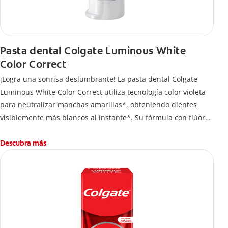
Pasta dental Colgate Luminous White
Color Correct
¡Logra una sonrisa deslumbrante! La pasta dental Colgate
Luminous White Color Correct utiliza tecnología color violeta
para neutralizar manchas amarillas*, obteniendo dientes
visiblemente más blancos al instante*. Su fórmula con flúor
protege el esmalte mientras te permite lucir una sonrisa
radiante en todo momento.
Descubra más
*El efecto es temporal.