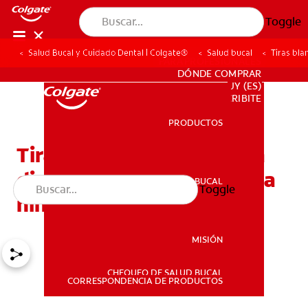
Toggle
Salud Bucal y Cuidado Dental | Colgate®
Salud bucal
Tiras bla
PARA PROFESIONALES
DÓNDE COMPRAR
UY (ES)
SUSCRIBITE
PRODUCTOS
PRODUCTOS
Tiras blanqueadoras para
dientes: ¿son seguras para
SALUD BUCAL
Toggle
SALUD BUCAL
niños y adolescentes?
MISIÓN
CHEQUEO DE SALUD BUCAL
MISIÓN
CORRESPONDENCIA DE PRODUCTOS