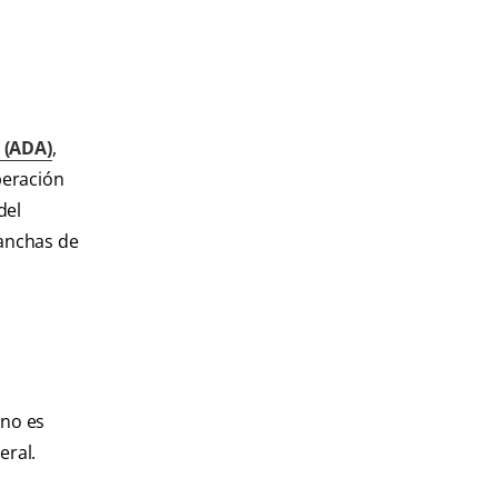
 (ADA)
,
peración
del
manchas de
 no es
eral.