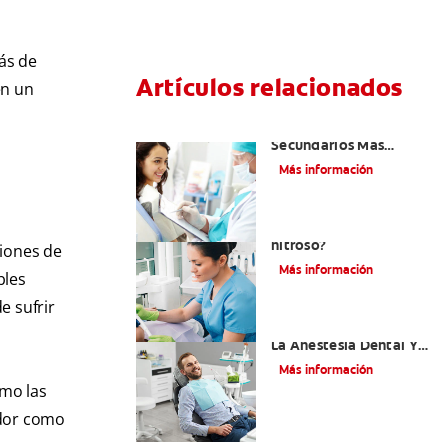
ás de
Artículos relacionados
en un
¿Cuáles Son Los Efectos
Secundarios Más
Comunes De La
Más información
Novocaína?
¿Qué es el óxido
nitroso?
ciones de
Más información
bles
e sufrir
Efectos Colaterales De
La Anestesia Dental Y
Causas De Tratamiento
Más información
omo las
ador como