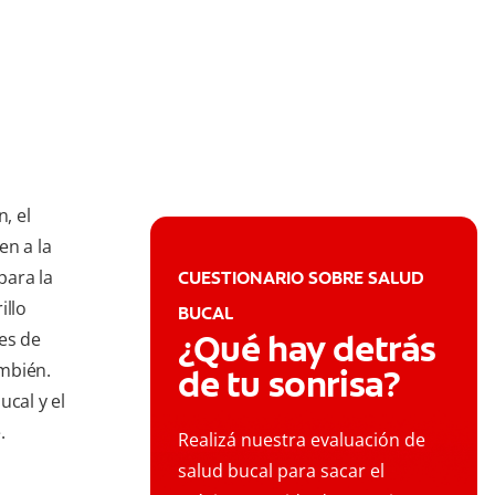
, el
en a la
para la
CUESTIONARIO SOBRE SALUD
illo
BUCAL
¿Qué hay detrás
es de
mbién.
de tu sonrisa?
ucal y el
.
Realizá nuestra evaluación de
salud bucal para sacar el