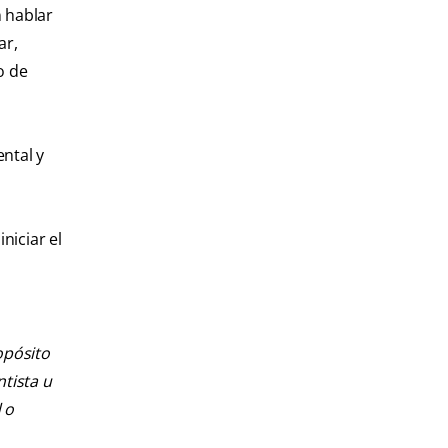
n hablar
ar,
o de
ental y
niciar el
opósito
ntista u
 o