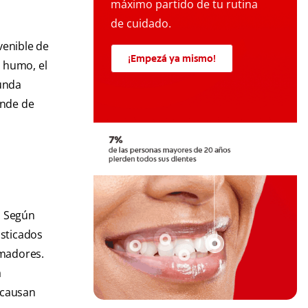
máximo partido de tu rutina
de cuidado.
venible de
¡Empezá ya mismo!
n humo, el
gunda
ende de
. Según
sticados
umadores.
a
 causan