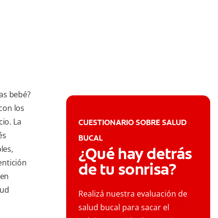
ras bebé?
con los
io. La
CUESTIONARIO SOBRE SALUD
és
BUCAL
les,
¿Qué hay detrás
entición
de tu sonrisa?
den
lud
Realizá nuestra evaluación de
salud bucal para sacar el