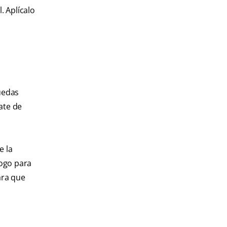
. Aplícalo
uedas
ate de
e la
logo para
ara que