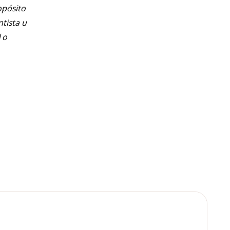
opósito
ntista u
 o