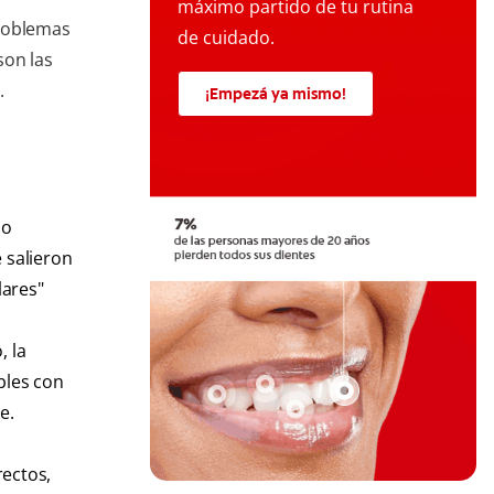
máximo partido de tu rutina
problemas
de cuidado.
son las
.
¡Empezá ya mismo!
 o
 salieron
lares"
, la
bles con
e.
rectos,