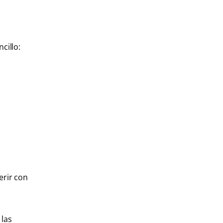
cillo:
erir con
 las