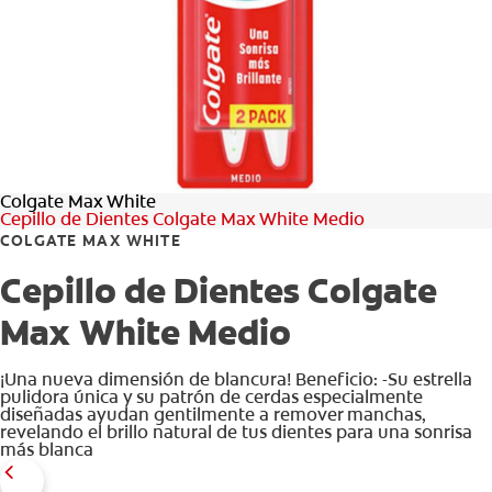
CHEQUEO DE SALUD BUCAL
CORRESPONDENCIA DE PRODUCTOS
PARA PROFESIONALES
Colgate Max White
DÓNDE COMPRAR
Cepillo de Dientes Colgate Max White Medio
COLGATE MAX WHITE
UY (ES)
Cepillo de Dientes Colgate
SUSCRIBITE
Max White Medio
¡Una nueva dimensión de blancura! Beneficio: -Su estrella
pulidora única y su patrón de cerdas especialmente
diseñadas ayudan gentilmente a remover manchas,
revelando el brillo natural de tus dientes para una sonrisa
más blanca