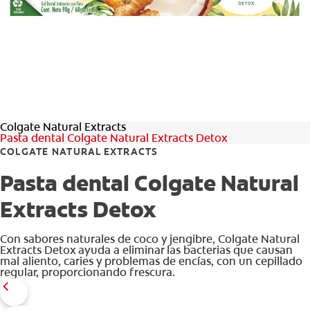
CHEQUEO DE SALUD BUCAL
CORRESPONDENCIA DE PRODUCTOS
PARA PROFESIONALES
Colgate Natural Extracts
DÓNDE COMPRAR
Pasta dental Colgate Natural Extracts Detox
COLGATE NATURAL EXTRACTS
UY (ES)
Pasta dental Colgate Natural
SUSCRIBITE
Extracts Detox
Con sabores naturales de coco y jengibre, Colgate Natural
Extracts Detox ayuda a eliminar las bacterias que causan
mal aliento, caries y problemas de encías, con un cepillado
regular, proporcionando frescura.