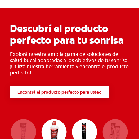
Brinda una limpieza profunda en la boca con un sabor que te
sorprenderá.
Elimina la placa dental.
Descubrí el producto
Es seguro para tu esmalte dental.
Protege contra la caries.
perfecto para tu sonrisa
Textura en gel.
Sonrisa naturalmente blanca.
Explorá nuestra amplia gama de soluciones de
Libre de gluten.
salud bucal adaptadas a los objetivos de tu sonrisa.
Con Tubo Reciclable.
¡Utilizá nuestra herramienta y encontrá el producto
perfecto!
Encontrá el producto perfecto para usted