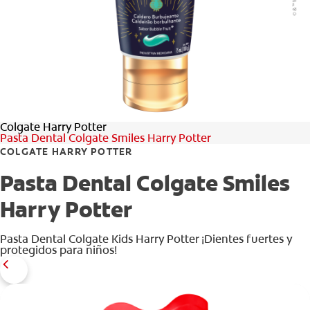
CHEQUEO DE SALUD BUCAL
CORRESPONDENCIA DE PRODUCTOS
PARA PROFESIONALES
Colgate Harry Potter
DÓNDE COMPRAR
Pasta Dental Colgate Smiles Harry Potter
COLGATE HARRY POTTER
UY (ES)
Pasta Dental Colgate Smiles
SUSCRIBITE
Harry Potter
Pasta Dental Colgate Kids Harry Potter ¡Dientes fuertes y
protegidos para niños!