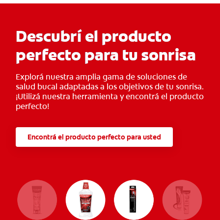
de la boca, en aquellos espacios difíciles de alcanzar, haciendo de
este cepillo de dientes suaves una excelente opción para el
Descubrí el producto
cuidado diario.
perfecto para tu sonrisa
Explorá nuestra amplia gama de soluciones de
salud bucal adaptadas a los objetivos de tu sonrisa.
¡Utilizá nuestra herramienta y encontrá el producto
perfecto!
Encontrá el producto perfecto para usted