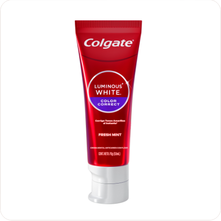
anaerobias cultivables. Producto cosmético sin acción terapéutica.