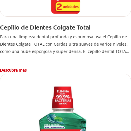
Cepillo de Dientes Colgate Total
Para una limpieza dental profunda y espumosa usa el Cepillo de
Dientes Colgate TOTAL con Cerdas ultra suaves de varios niveles,
como una nube esponjosa y súper densa. El cepillo dental TOTAL
cuenta con +5000 cerdas de punta delgada que limpian a lo largo
de la línea de las encías. 5 veces más que un cepillo normal.
Descubra más