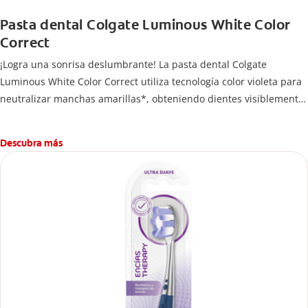
Pasta dental Colgate Luminous White Color
Correct
¡Logra una sonrisa deslumbrante! La pasta dental Colgate
Luminous White Color Correct utiliza tecnología color violeta para
neutralizar manchas amarillas*, obteniendo dientes visiblemente
más blancos al instante*. Su fórmula con flúor protege el esmalte
mientras te permite lucir una sonrisa radiante en todo momento.
Descubra más
*El efecto es temporal.