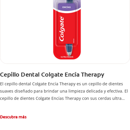
Cepillo Dental Colgate Encía Therapy
El cepillo dental Colgate Encía Therapy es un cepillo de dientes
suaves diseñado para brindar una limpieza delicada y efectiva. El
cepillo de dientes Colgate Encías Therapy con sus cerdas ultra
suaves de alta densidad, hará que el cepillado se sienta como un
masaje de encía espumoso. Las cerdas son cónicas y cuentan con
Descubra más
una punta fina para una limpieza superior en la línea de la encía.
La cabeza del cepillo es compacta para un mayor alcance dentro