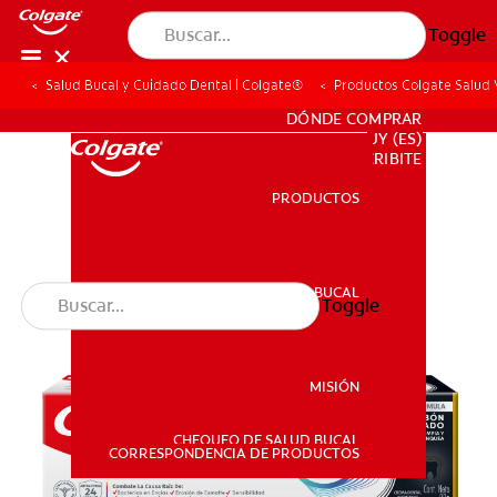
Toggle
Salud Bucal y Cuidado Dental | Colgate®
Productos Colgate Salud V
PARA PROFESIONALES
DÓNDE COMPRAR
UY (ES)
SUSCRIBITE
PRODUCTOS
PRODUCTOS
SALUD BUCAL
Toggle
SALUD BUCAL
MISIÓN
CHEQUEO DE SALUD BUCAL
MISIÓN
CORRESPONDENCIA DE PRODUCTOS