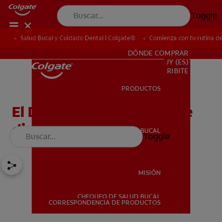
Toggle
Salud Bucal y Cuidado Dental | Colgate®
Comienza con tu rutina de
PARA PROFESIONALES
DÓNDE COMPRAR
UY (ES)
SUSCRIBITE
PRODUCTOS
PRODUCTOS
El Desafío de cepillado de
dientes de 21 días
SALUD BUCAL
Toggle
SALUD BUCAL
MISIÓN
CHEQUEO DE SALUD BUCAL
MISIÓN
CORRESPONDENCIA DE PRODUCTOS