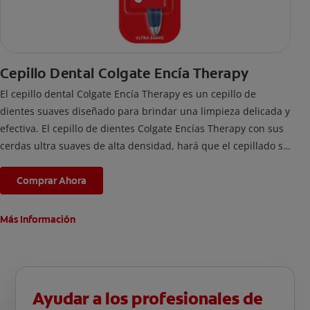
Cepillo Dental Colgate Encía Therapy
El cepillo dental Colgate Encía Therapy es un cepillo de
dientes suaves diseñado para brindar una limpieza delicada y
efectiva. El cepillo de dientes Colgate Encías Therapy con sus
cerdas ultra suaves de alta densidad, hará que el cepillado se
sienta como un masaje de encía espumoso. Las cerdas son
cónicas y cuentan con una punta fina para una limpieza
Comprar Ahora
superior en la línea de la encía. La cabeza del cepillo es
compacta para un mayor alcance dentro de la boca, en
Más Información
aquellos espacios difíciles de alcanzar, haciendo de este
cepillo de dientes suaves una excelente opción para el
cuidado diario.
Ayudar a los profesionales de