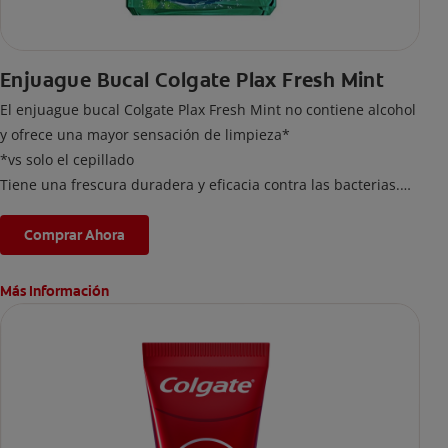
Enjuague Bucal Colgate Plax Fresh Mint
El enjuague bucal Colgate Plax Fresh Mint no contiene alcohol
y ofrece una mayor sensación de limpieza*
*vs solo el cepillado
Tiene una frescura duradera y eficacia contra las bacterias.
Elimina hasta 99,9% de bacterias**
**Ayuda a reducir hasta el 99,9% del total de bacterias
Comprar Ahora
anaerobias cultivables. Producto cosmético sin acción
terapéutica.
Más Información